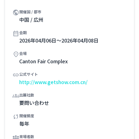
public
開催国 / 都市
中国 / 広州
calendar_month
会期
2026年04月06日～2026年04月08日
location_on
会場
Canton Fair Complex
link
公式サイト
http://www.getshow.com.cn/
groups
出展社数
要問い合わせ
sync
開催頻度
毎年
diversity_3
来場者数