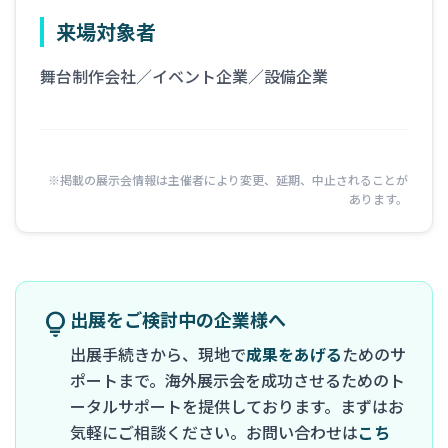
来場対象者
舞台制作会社／イベント企業／設備企業
※掲載の展示会情報は主催者により変更、延期、中止されることが
あります。
出展をご検討中の企業様へ
lightbulb
出展手続きから、現地で
成果をあげる
ためのサ
ポートまで。海外展示会を成功させるためのト
ータルサポートを提供しております。まずはお
気軽にご相談ください。お問い合わせは
こち