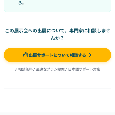
ら
。
この展示会への出展について、専門家に相談しませ
んか？
support_agent
arrow_forward
出展サポートについて相談する
✓ 相談無料
✓ 最適なプラン提案
✓ 日本語サポート対応