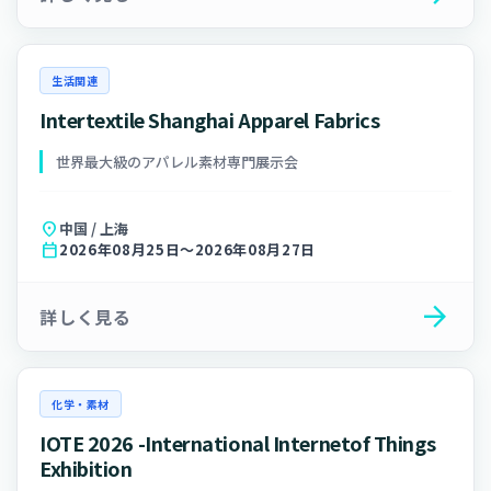
生活関連
Intertextile Shanghai Apparel Fabrics
世界最大級のアパレル素材専門展示会
location_on
中国 / 上海
calendar_today
2026年08月25日〜2026年08月27日
arrow_forward
詳しく見る
化学・素材
IOTE 2026 -International Internetof Things
Exhibition