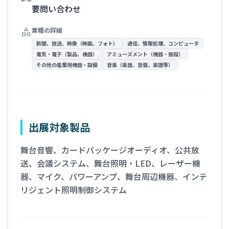
要問い合わせ
category
業種の詳細
新聞、放送、映像（映画、フォト）
通信、情報処理、コンピュータ
電気・電子（製品、機器）
アミューズメント（機器・施設）
その他の産業用機器・設備
音楽（楽器、音盤、楽譜等）
出展対象製品
舞台音響、カードパッケージオーディオ、公共放
送、会議システム、舞台照明・LED、レーザー機
器、マイク、パワーアンプ、舞台周辺機器、インテ
リジェント照明制御システム