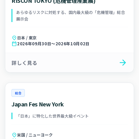
RISCON TOKYO (危機管理産業展)
あらゆるリスクに対処する、国内最大級の「危機管理」総合
展示会
location_on
日本 / 東京
calendar_today
2026年09月30日～2026年10月02日
arrow_forward
詳しく見る
総合
Japan Fes New York
「日本」に特化した世界最大級イベント
location_on
米国 / ニューヨーク