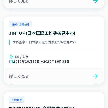
arrow_forward
詳しく見る
機械・工業技術
JIMTOF (日本国際工作機械見本市)
世界基準！ 日本最大級の国際工作機械見本市
location_on
日本 / 東京
calendar_today
2026年10月26日～2026年10月31日
arrow_forward
詳しく見る
生活関連