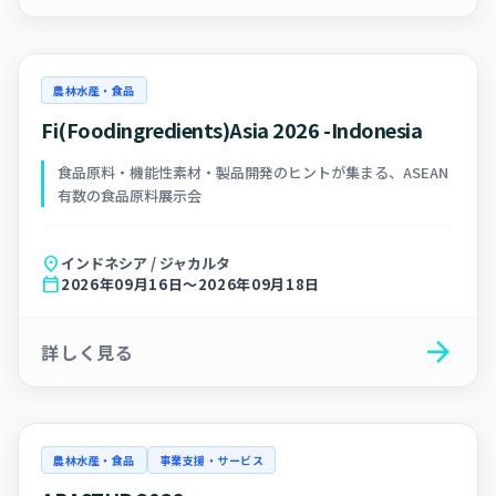
農林水産・食品
Fi(Foodingredients)Asia 2026 -Indonesia
食品原料・機能性素材・製品開発のヒントが集まる、ASEAN
有数の食品原料展示会
location_on
インドネシア / ジャカルタ
calendar_today
2026年09月16日～2026年09月18日
arrow_forward
詳しく見る
農林水産・食品
事業支援・サービス