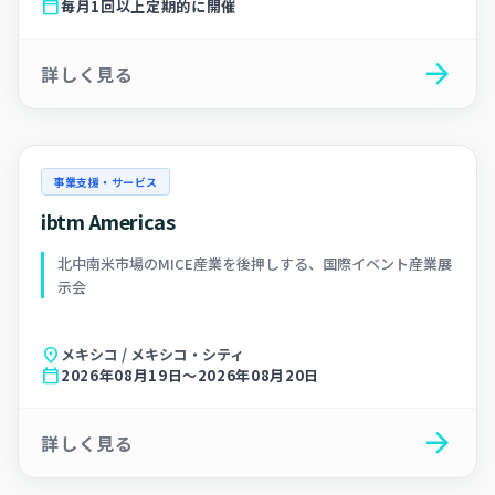
calendar_today
毎月1回以上定期的に開催
arrow_forward
詳しく見る
事業支援・サービス
ibtm Americas
北中南米市場のMICE産業を後押しする、国際イベント産業展
示会
location_on
メキシコ / メキシコ・シティ
calendar_today
2026年08月19日～2026年08月20日
arrow_forward
詳しく見る