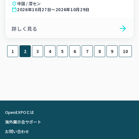
location_on
中国 / 深セン
calendar_today
2026年10月27日～2026年10月29日
arrow_forward
詳しく見る
1
2
3
4
5
6
7
8
9
10
OpenEXPOとは
海外展示会サポート
お問い合わせ