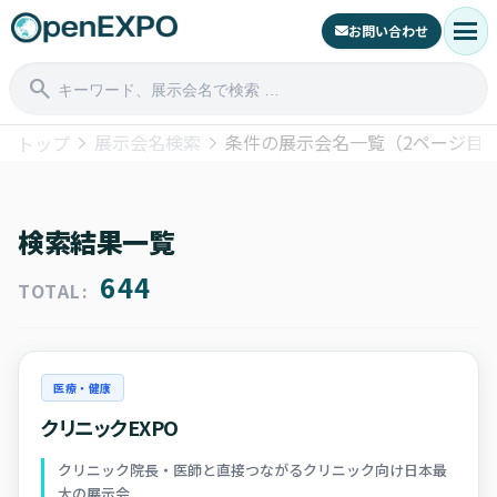
menu
お問い合わせ
search
展示会名検索
条件の展示会名一覧（2ページ目
トップ
検索結果一覧
644
TOTAL:
医療・健康
クリニックEXPO
クリニック院長・医師と直接つながるクリニック向け日本最
大の展示会