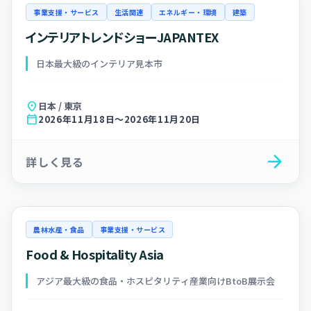
事業支援・サービス
生活関連
エネルギー・環境
建築
インテリアトレンドショーJAPANTEX
日本最大級のインテリア見本市
location_on
日本 / 東京
calendar_today
2026年11月18日～2026年11月20日
arrow_forward
詳しく見る
農林水産・食品
事業支援・サービス
Food & Hospitality Asia
アジア最大級の食品・ホスピタリティ産業向けBtoB展示会