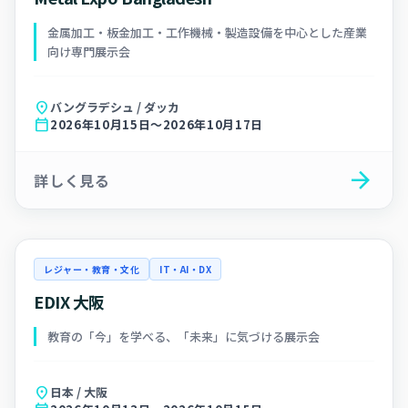
金属加工・板金加工・工作機械・製造設備を中心とした産業
向け専門展示会
location_on
バングラデシュ / ダッカ
calendar_today
2026年10月15日～2026年10月17日
arrow_forward
詳しく見る
レジャー・教育・文化
IT・AI・DX
EDIX 大阪
教育の「今」を学べる、「未来」に気づける展示会
location_on
日本 / 大阪