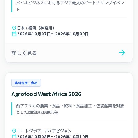
バイオビジネスにおけるアジア最大のパートナリングイベン
ト
location_on
日本 / 横浜（神奈川）
calendar_today
2026年10月07日～2026年10月09日
arrow_forward
詳しく見る
農林水産・食品
Agrofood West Africa 2026
西アフリカの農業・食品・飲料・食品加工・包装産業を対象
とした国際BtoB展示会
location_on
コートジボアール / アビジャン
calendar_today
2026年10月08日～2026年10月10日