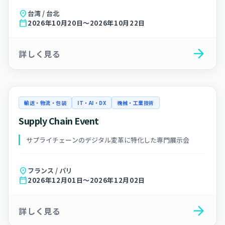
location_on
台湾 / 台北
calendar_today
2026年10月20日～2026年10月22日
arrow_forward
詳しく見る
輸送・物流・包装
IT・AI・DX
機械・工業技術
Supply Chain Event
サプライチェーンのデジタル変革に特化した専門展示会
location_on
フランス / パリ
calendar_today
2026年12月01日～2026年12月02日
arrow_forward
詳しく見る