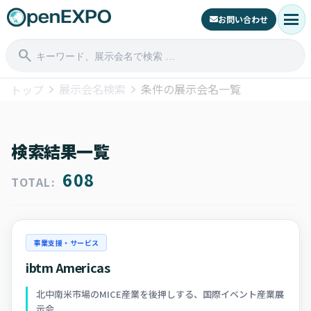
menu
お問い合わせ
search
展示会名検索
条件の展示会名一覧
トップ
検索結果一覧
608
TOTAL:
事業支援・サービス
ibtm Americas
北中南米市場のMICE産業を後押しする、国際イベント産業展
示会