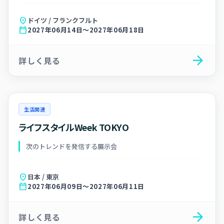
location_on
ドイツ / フランクフルト
calendar_today
2027年06月14日～2027年06月18日
arrow_forward
詳しく見る
生活関連
ライフスタイルWeek TOKYO
次のトレンドを発信する展示会
location_on
日本 / 東京
calendar_today
2027年06月09日～2027年06月11日
arrow_forward
詳しく見る