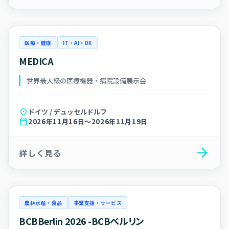
医療・健康
IT・AI・DX
MEDICA
世界最大級の医療機器・病院設備展示会
location_on
ドイツ / デュッセルドルフ
calendar_today
2026年11月16日～2026年11月19日
arrow_forward
詳しく見る
農林水産・食品
事業支援・サービス
BCBBerlin 2026 -BCBベルリン