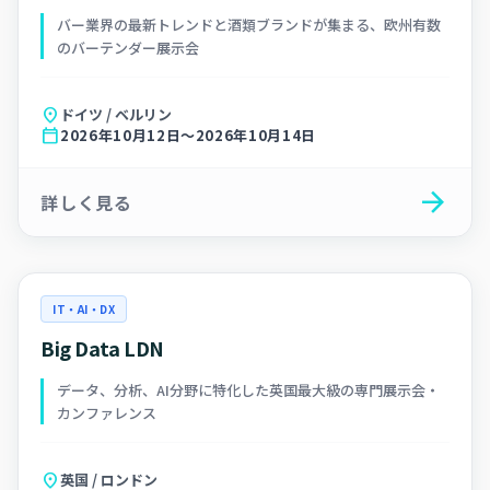
バー業界の最新トレンドと酒類ブランドが集まる、欧州有数
のバーテンダー展示会
location_on
ドイツ / ベルリン
calendar_today
2026年10月12日～2026年10月14日
arrow_forward
詳しく見る
IT・AI・DX
Big Data LDN
データ、分析、AI分野に特化した英国最大級の専門展示会・
カンファレンス
location_on
英国 / ロンドン