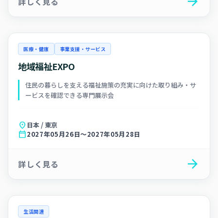
arrow_forward
詳しく見る
医療・健康
事業支援・サービス
地域福祉EXPO
住民の暮らしを支える福祉施策の充実に向けた取り組み・サ
ービスを確認できる専門展示会
location_on
日本 / 東京
calendar_today
2027年05月26日～2027年05月28日
arrow_forward
詳しく見る
生活関連