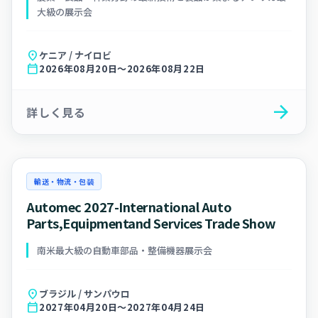
大級の展示会
location_on
ケニア / ナイロビ
calendar_today
2026年08月20日～2026年08月22日
arrow_forward
詳しく見る
輸送・物流・包装
Automec 2027-International Auto
Parts,Equipmentand Services Trade Show
南米最大級の自動車部品・整備機器展示会
location_on
ブラジル / サンパウロ
calendar_today
2027年04月20日～2027年04月24日