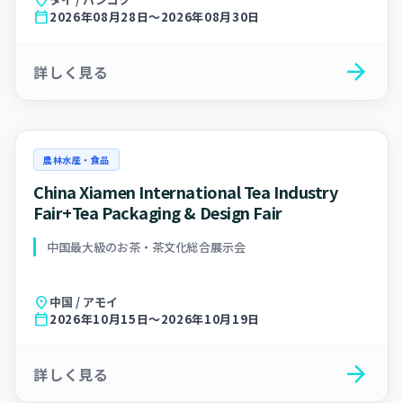
calendar_today
2026年08月28日～2026年08月30日
arrow_forward
詳しく見る
農林水産・食品
China Xiamen International Tea Industry
Fair+Tea Packaging & Design Fair
中国最大級のお茶・茶文化総合展示会
location_on
中国 / アモイ
calendar_today
2026年10月15日～2026年10月19日
arrow_forward
詳しく見る