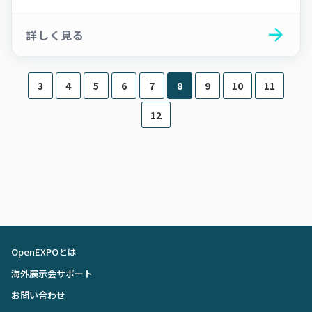
arrow_forward
詳しく見る
3
4
5
6
7
8
9
10
11
12
OpenEXPOとは
海外展示会サポート
お問い合わせ