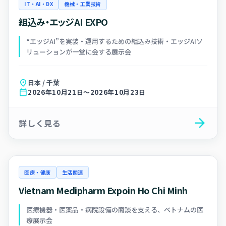
IT・AI・DX
機械・工業技術
組込み・エッジAI EXPO
“エッジAI”を実装・運用するための組込み技術・エッジAIソ
リューションが一堂に会する展示会
location_on
日本 / 千葉
calendar_today
2026年10月21日～2026年10月23日
arrow_forward
詳しく見る
医療・健康
生活関連
Vietnam Medipharm Expoin Ho Chi Minh
医療機器・医薬品・病院設備の商談を支える、ベトナムの医
療展示会