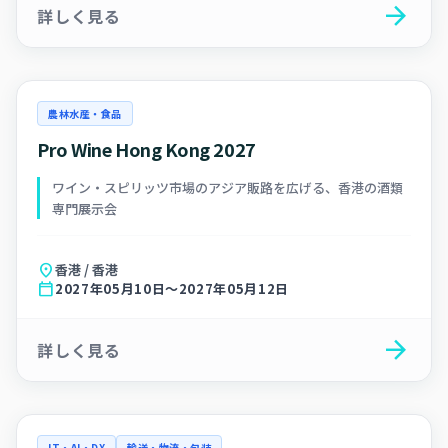
arrow_forward
詳しく見る
農林水産・食品
Pro Wine Hong Kong 2027
ワイン・スピリッツ市場のアジア販路を広げる、香港の酒類
専門展示会
location_on
香港 / 香港
calendar_today
2027年05月10日～2027年05月12日
arrow_forward
詳しく見る
IT・AI・DX
輸送・物流・包装