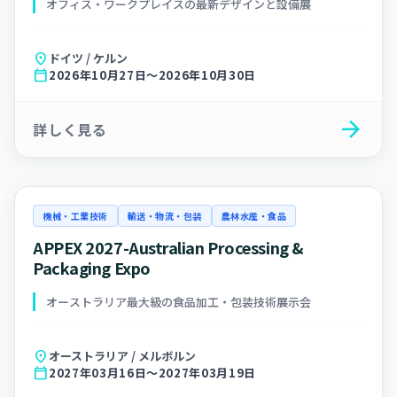
オフィス・ワークプレイスの最新デザインと設備展
location_on
ドイツ / ケルン
calendar_today
2026年10月27日～2026年10月30日
arrow_forward
詳しく見る
機械・工業技術
輸送・物流・包装
農林水産・食品
APPEX 2027-Australian Processing &
Packaging Expo
オーストラリア最大級の食品加工・包装技術展示会
location_on
オーストラリア / メルボルン
calendar_today
2027年03月16日～2027年03月19日