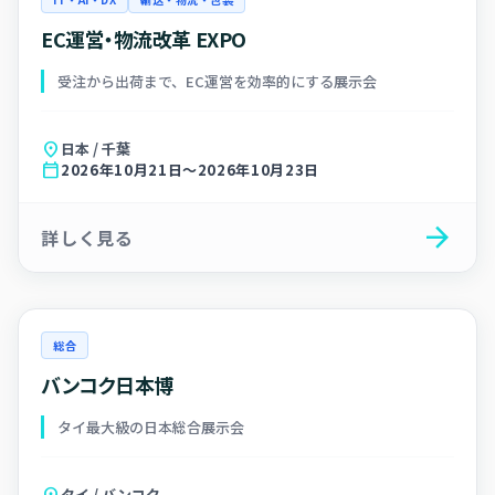
EC運営・物流改革 EXPO
受注から出荷まで、EC運営を効率的にする展示会
location_on
日本 / 千葉
calendar_today
2026年10月21日～2026年10月23日
arrow_forward
詳しく見る
総合
バンコク日本博
タイ最大級の日本総合展示会
location_on
タイ / バンコク