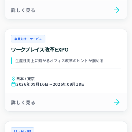
arrow_forward
詳しく見る
事業支援・サービス
ワークプレイス改革EXPO
生産性向上に繋がるオフィス改革のヒントが掴める
location_on
日本 / 東京
calendar_today
2026年09月16日～2026年09月18日
arrow_forward
詳しく見る
IT・AI・DX