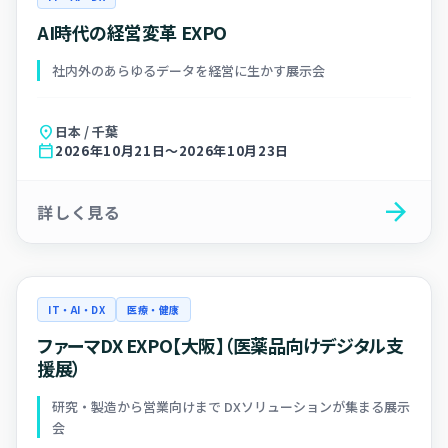
AI時代の経営変革 EXPO
社内外のあらゆるデータを経営に生かす展示会
location_on
日本 / 千葉
calendar_today
2026年10月21日～2026年10月23日
arrow_forward
詳しく見る
IT・AI・DX
医療・健康
ファーマDX EXPO【大阪】（医薬品向けデジタル支
援展）
研究・製造から営業向けまで DXソリューションが集まる展示
会