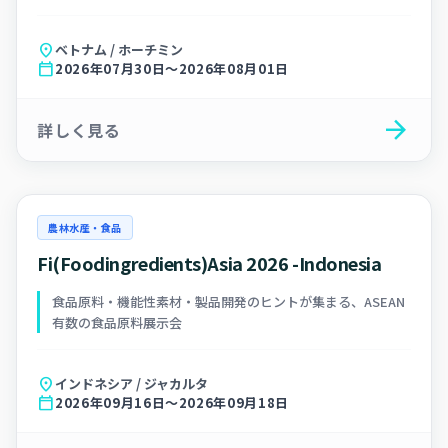
location_on
ベトナム / ホーチミン
calendar_today
2026年07月30日～2026年08月01日
arrow_forward
詳しく見る
農林水産・食品
Fi(Foodingredients)Asia 2026 -Indonesia
食品原料・機能性素材・製品開発のヒントが集まる、ASEAN
有数の食品原料展示会
location_on
インドネシア / ジャカルタ
calendar_today
2026年09月16日～2026年09月18日