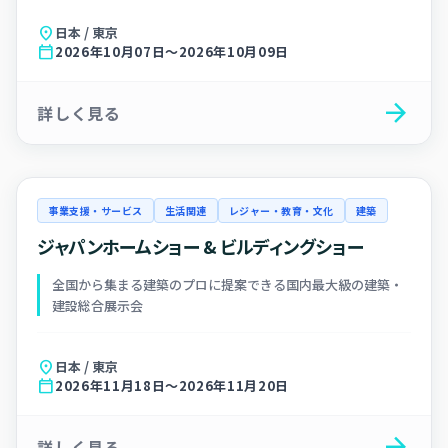
location_on
日本 / 東京
calendar_today
2026年10月07日～2026年10月09日
arrow_forward
詳しく見る
事業支援・サービス
生活関連
レジャー・教育・文化
建築
ジャパンホームショー & ビルディングショー
全国から集まる建築のプロに提案できる国内最大級の建築・
建設総合展示会
location_on
日本 / 東京
calendar_today
2026年11月18日～2026年11月20日
arrow_forward
詳しく見る