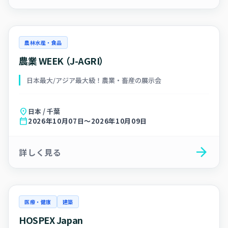
農林水産・食品
農業 WEEK （J-AGRI）
日本最大/アジア最大級！農業・畜産の展示会
location_on
日本 / 千葉
calendar_today
2026年10月07日～2026年10月09日
arrow_forward
詳しく見る
医療・健康
建築
HOSPEX Japan