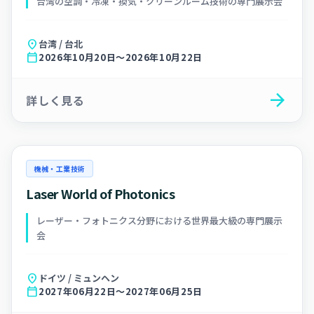
台湾の空調・冷凍・換気・クリーンルーム技術の専門展示会
location_on
台湾 / 台北
calendar_today
2026年10月20日～2026年10月22日
arrow_forward
詳しく見る
機械・工業技術
Laser World of Photonics
レーザー・フォトニクス分野における世界最大級の専門展示
会
location_on
ドイツ / ミュンヘン
calendar_today
2027年06月22日～2027年06月25日