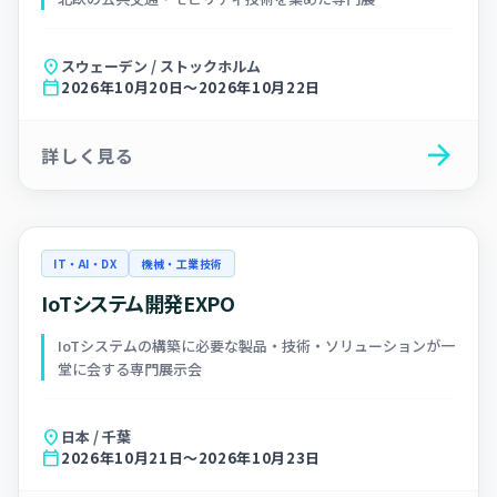
location_on
スウェーデン / ストックホルム
calendar_today
2026年10月20日～2026年10月22日
arrow_forward
詳しく見る
IT・AI・DX
機械・工業技術
IoTシステム開発EXPO
IoTシステムの構築に必要な製品・技術・ソリューションが一
堂に会する専門展示会
location_on
日本 / 千葉
calendar_today
2026年10月21日～2026年10月23日