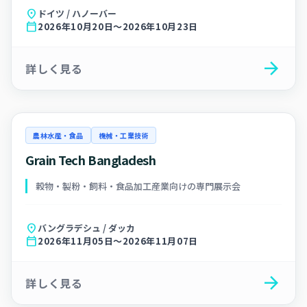
location_on
ドイツ / ハノーバー
calendar_today
2026年10月20日～2026年10月23日
arrow_forward
詳しく見る
農林水産・食品
機械・工業技術
Grain Tech Bangladesh
穀物・製粉・飼料・食品加工産業向けの専門展示会
location_on
バングラデシュ / ダッカ
calendar_today
2026年11月05日～2026年11月07日
arrow_forward
詳しく見る