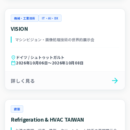
機械・工業技術
IT・AI・DX
VISION
マシンビジョン・画像処理技術の世界的展示会
location_on
ドイツ / シュトゥットガルト
calendar_today
2026年10月06日～2026年10月08日
arrow_forward
詳しく見る
建築
Refrigeration & HVAC TAIWAN