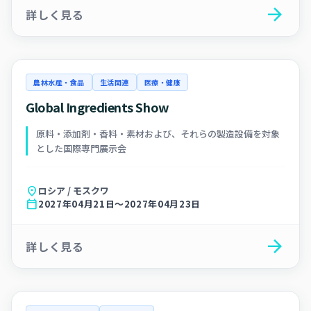
arrow_forward
詳しく見る
農林水産・食品
生活関連
医療・健康
Global Ingredients Show
原料・添加剤・香料・素材および、それらの製造設備を対象
とした国際専門展示会
location_on
ロシア / モスクワ
calendar_today
2027年04月21日～2027年04月23日
arrow_forward
詳しく見る