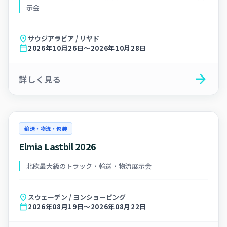
示会
location_on
サウジアラビア / リヤド
calendar_today
2026年10月26日～2026年10月28日
arrow_forward
詳しく見る
輸送・物流・包装
Elmia Lastbil 2026
北欧最大級のトラック・輸送・物流展示会
location_on
スウェーデン / ヨンショーピング
calendar_today
2026年08月19日～2026年08月22日