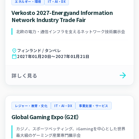
エネルギー・環境
IT・AI・DX
Verkosto 2027-Energyand Information
Network Industry Trade Fair
北欧の電力・通信インフラを支えるネットワーク技術展示会
location_on
フィンランド / タンペレ
calendar_today
2027年01月20日～2027年01月21日
arrow_forward
詳しく見る
レジャー・教育・文化
IT・AI・DX
事業支援・サービス
Global Gaming Expo（G2E）
カジノ、スポーツベッティング、iGamingを中心とした世界
最大級のゲーミング産業専門展示会