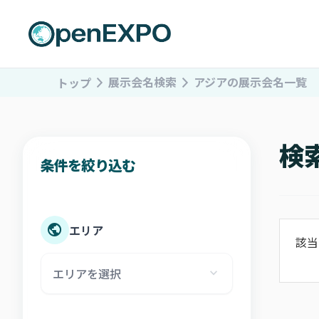
展示会名検索
アジアの展示会名一覧
トップ
検
エリア
該当
エリアを選択
expand_more
アフリカ