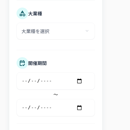
アジア
大業種
欧州・ＣＩＳ
大業種を選択
expand_more
北米
農林水産・食品
中東
建築
開催期間
中南米
IT・AI・DX
オセアニア
機械・工業技術
～
エネルギー・環境
総合
生活関連