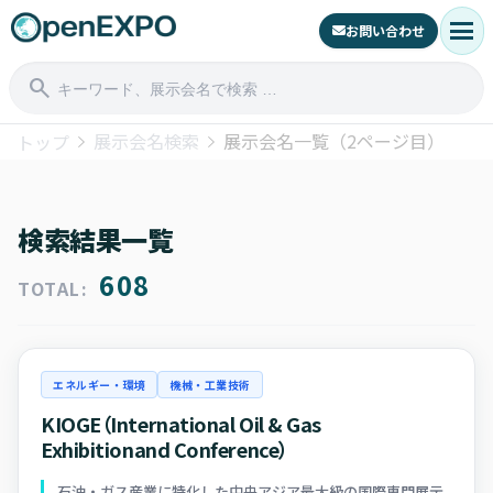
menu
お問い合わせ
search
展示会名検索
展示会名一覧（2ページ目）
トップ
検索結果一覧
608
TOTAL:
エネルギー・環境
機械・工業技術
KIOGE（International Oil & Gas
Exhibitionand Conference）
石油・ガス産業に特化した中央アジア最大級の国際専門展示