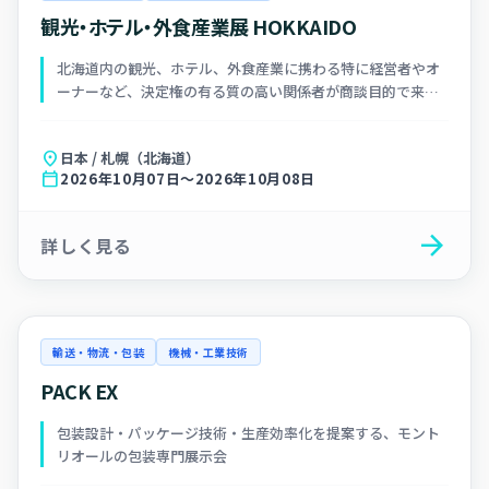
観光・ホテル・外食産業展 HOKKAIDO
北海道内の観光、ホテル、外食産業に携わる特に経営者やオ
ーナーなど、決定権の有る質の高い関係者が商談目的で来場
する専門展示会
location_on
日本 / 札幌（北海道）
calendar_today
2026年10月07日～2026年10月08日
arrow_forward
詳しく見る
輸送・物流・包装
機械・工業技術
PACK EX
包装設計・パッケージ技術・生産効率化を提案する、モント
リオールの包装専門展示会