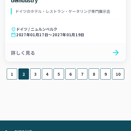
deindustry
ドイツのホテル・レストラン・ケータリング専門展示会
location_on
ドイツ / ニュルンベルク
calendar_today
2027年01月17日～2027年01月19日
arrow_forward
詳しく見る
1
2
3
4
5
6
7
8
9
10