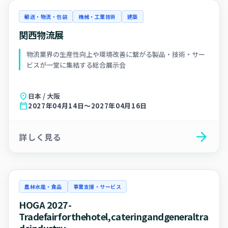
輸送・物流・包装
機械・工業技術
建築
関西物流展
物流業界の生産性向上や環境改善に繋がる製品・技術・サー
ビスが一堂に集結する総合展示会
location_on
日本 / 大阪
calendar_today
2027年04月14日～2027年04月16日
arrow_forward
詳しく見る
農林水産・食品
事業支援・サービス
HOGA 2027-
Tradefairforthehotel,cateringandgeneraltra