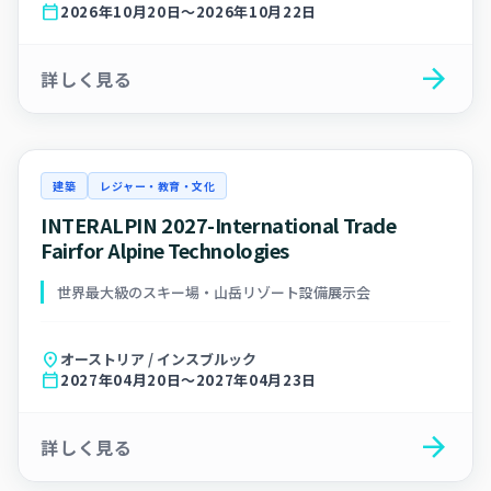
calendar_today
2026年10月20日～2026年10月22日
arrow_forward
詳しく見る
建築
レジャー・教育・文化
INTERALPIN 2027-International Trade
Fairfor Alpine Technologies
世界最大級のスキー場・山岳リゾート設備展示会
location_on
オーストリア / インスブルック
calendar_today
2027年04月20日～2027年04月23日
arrow_forward
詳しく見る