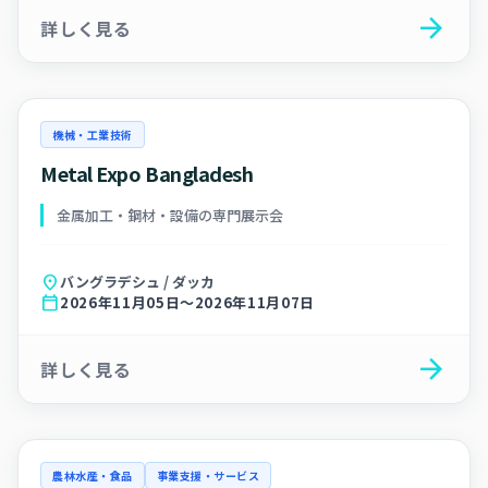
arrow_forward
詳しく見る
機械・工業技術
Metal Expo Bangladesh
金属加工・鋼材・設備の専門展示会
location_on
バングラデシュ / ダッカ
calendar_today
2026年11月05日～2026年11月07日
arrow_forward
詳しく見る
農林水産・食品
事業支援・サービス