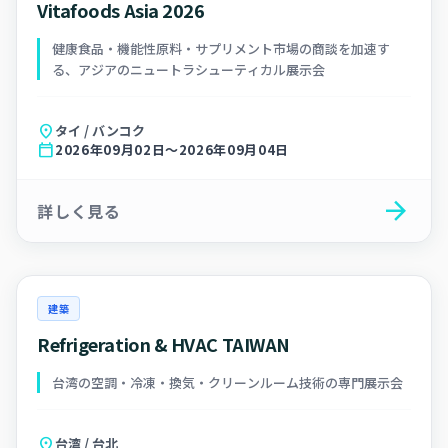
Vitafoods Asia 2026
健康食品・機能性原料・サプリメント市場の商談を加速す
る、アジアのニュートラシューティカル展示会
location_on
タイ / バンコク
calendar_today
2026年09月02日～2026年09月04日
arrow_forward
詳しく見る
建築
Refrigeration & HVAC TAIWAN
台湾の空調・冷凍・換気・クリーンルーム技術の専門展示会
location_on
台湾 / 台北