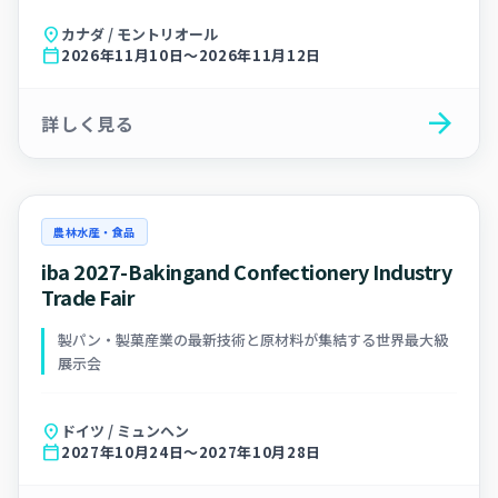
location_on
カナダ / モントリオール
calendar_today
2026年11月10日～2026年11月12日
arrow_forward
詳しく見る
農林水産・食品
iba 2027-Bakingand Confectionery Industry
Trade Fair
製パン・製菓産業の最新技術と原材料が集結する世界最大級
展示会
location_on
ドイツ / ミュンヘン
calendar_today
2027年10月24日～2027年10月28日