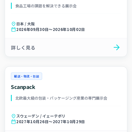
食品工場の課題を解決できる展示会
location_on
日本 / 大阪
calendar_today
2026年09月30日～2026年10月02日
arrow_forward
詳しく見る
輸送・物流・包装
Scanpack
北欧最大級の包装・パッケージング産業の専門展示会
location_on
スウェーデン / イェーテボリ
calendar_today
2027年10月26日～2027年10月29日