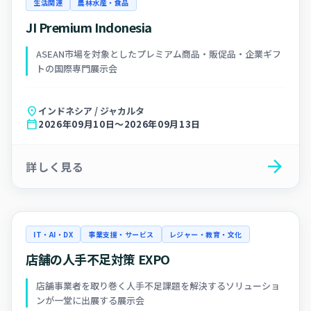
生活関連
農林水産・食品
JI Premium Indonesia
ASEAN市場を対象としたプレミアム商品・販促品・企業ギフ
トの国際専門展示会
location_on
インドネシア / ジャカルタ
calendar_today
2026年09月10日～2026年09月13日
arrow_forward
詳しく見る
IT・AI・DX
事業支援・サービス
レジャー・教育・文化
店舗の人手不足対策 EXPO
店舗事業者を取り巻く人手不足課題を解決するソリューショ
ンが一堂に出展する展示会