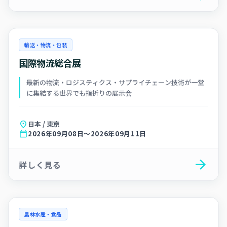
輸送・物流・包装
国際物流総合展
最新の物流・ロジスティクス・サプライチェーン技術が一堂
に集結する世界でも指折りの展示会
location_on
日本 / 東京
calendar_today
2026年09月08日～2026年09月11日
arrow_forward
詳しく見る
農林水産・食品