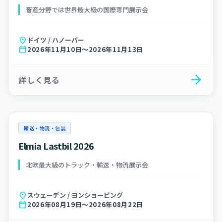
畜産分野では世界最大級の国際専門展示会
location_on
ドイツ / ハノーバー
calendar_today
2026年11月10日～2026年11月13日
arrow_forward
詳しく見る
輸送・物流・包装
Elmia Lastbil 2026
北欧最大級のトラック・輸送・物流展示会
location_on
スウェーデン / ヨンショーピング
calendar_today
2026年08月19日～2026年08月22日